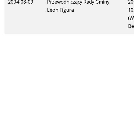
2004-08-09
Przewodniczący Rady Gminy
20
Leon Figura
10
(W
Be