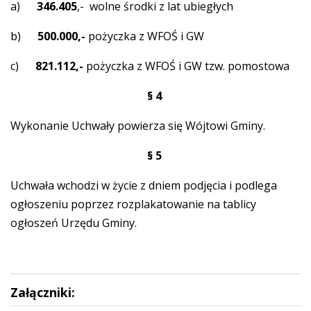
a)
346.405
,- wolne środki z lat ubiegłych
b)
500.000,-
pożyczka z WFOŚ i GW
c)
821.112,-
pożyczka z WFOŚ i GW tzw. pomostowa
§ 4
Wykonanie Uchwały powierza się Wójtowi Gminy.
§ 5
Uchwała wchodzi w życie z dniem podjęcia i podlega
ogłoszeniu poprzez rozplakatowanie na tablicy
ogłoszeń Urzędu Gminy.
Załączniki: