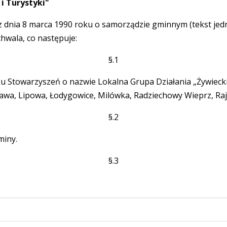
 Turystyki"
y z dnia 8 marca 1990 roku o samorządzie gminnym (tekst jedno
hwala, co następuje:
§.1
u Stowarzyszeń o nazwie Lokalna Grupa Działania „Żywiecki Ra
awa, Lipowa, Łodygowice, Milówka, Radziechowy Wieprz, Raj
§.2
miny.
§.3