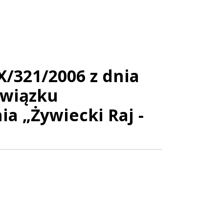
/321/2006 z dnia
Związku
a „Żywiecki Raj -