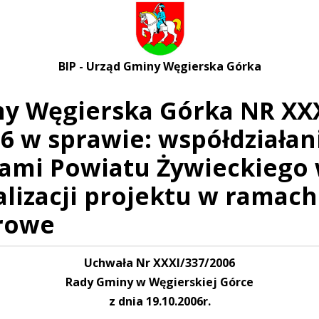
BIP - Urząd Gminy Węgierska Górka
y Węgierska Górka NR XXXI
06 w sprawie: współdziała
nami Powiatu Żywieckiego 
lizacji projektu w ramach 
orowe
Uchwała Nr XXXI/337/2006
Rady Gminy w Węgierskiej Górce
z dnia 19.10.2006r.