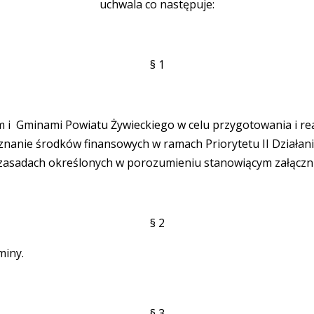
uchwala co następuje:
§ 1
i Gminami Powiatu Żywieckiego w celu przygotowania i reali
zyznanie środków finansowych w ramach Priorytetu II Dział
asadach określonych w porozumieniu stanowiącym załącznik 
§ 2
miny.
§ 3