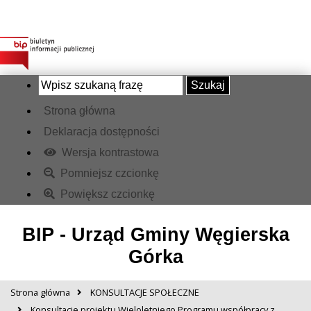
Szukaj
Strona główna
Deklaracja dostępności
Wersja kontrastowa
Pomniejsz czcionkę
Powiększ czcionkę
BIP - Urząd Gminy Węgierska
Górka
Strona główna
KONSULTACJE SPOŁECZNE
Konsultacje projektu Wieloletniego Programu współpracy z