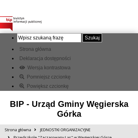
Szukaj
Strona główna
Deklaracja dostępności
Wersja kontrastowa
Pomniejsz czcionkę
Powiększ czcionkę
BIP - Urząd Gminy Węgierska
Górka
Strona główna
JEDNOSTKI ORGANIZACYJNE
Przedszkole "Zaczarowany Las" w Węgierskiej Górce