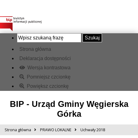
Szukaj
Strona główna
Deklaracja dostępności
Wersja kontrastowa
Pomniejsz czcionkę
Powiększ czcionkę
BIP - Urząd Gminy Węgierska
Górka
Strona główna
PRAWO LOKALNE
Uchwały 2018