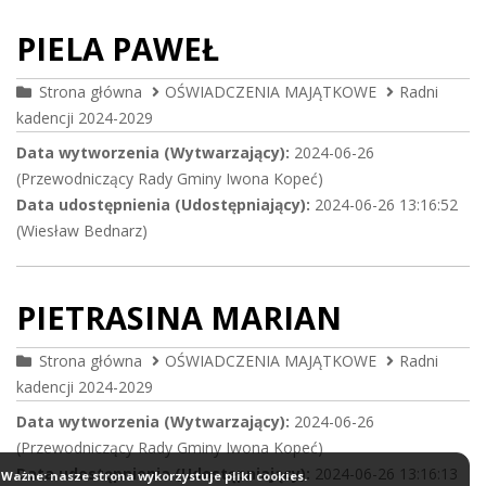
PIELA PAWEŁ
Strona główna
OŚWIADCZENIA MAJĄTKOWE
Radni
kadencji 2024-2029
Data wytworzenia (Wytwarzający):
2024-06-26
(Przewodniczący Rady Gminy Iwona Kopeć)
Data udostępnienia (Udostępniający):
2024-06-26 13:16:52
(Wiesław Bednarz)
PIETRASINA MARIAN
Strona główna
OŚWIADCZENIA MAJĄTKOWE
Radni
kadencji 2024-2029
Data wytworzenia (Wytwarzający):
2024-06-26
(Przewodniczący Rady Gminy Iwona Kopeć)
Data udostępnienia (Udostępniający):
2024-06-26 13:16:13
Ważne: nasze strona wykorzystuje pliki cookies.