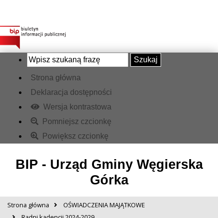
Szukaj
Strona główna
Deklaracja dostępności
Wersja kontrastowa
Pomniejsz czcionkę
Powiększ czcionkę
BIP - Urząd Gminy Węgierska
Górka
Strona główna
OŚWIADCZENIA MAJĄTKOWE
Radni kadencji 2024-2029