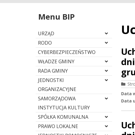
Menu BIP
Uc
URZĄD
RODO
Uc
CYBERBEZPIECZEŃSTWO
dni
WŁADZE GMINY
gr
RADA GMINY
JEDNOSTKI
Str
ORGANIZACYJNE
Data 
SAMORZĄDOWA
Data u
INSTYTUCJA KULTURY
SPÓŁKA KOMUNALNA
Uc
PRAWO LOKALNE