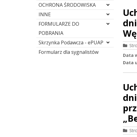
OCHRONA ŚRODOWISKA
Uc
INNE
dni
FORMULARZE DO
Wę
POBRANIA
Skrzynka Podawcza - ePUAP
Str
Formularz dla sygnalistów
Data 
Data u
Uc
dni
pr
„Be
Str