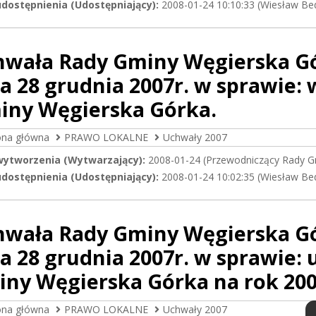
dostępnienia (Udostępniający):
2008-01-24 10:10:33 (Wiesław Be
hwała Rady Gminy Węgierska Gór
a 28 grudnia 2007r. w sprawie:
iny Węgierska Górka.
ona główna
PRAWO LOKALNE
Uchwały 2007
wytworzenia (Wytwarzający):
2008-01-24 (Przewodniczący Rady G
dostępnienia (Udostępniający):
2008-01-24 10:02:35 (Wiesław Be
hwała Rady Gminy Węgierska Gór
a 28 grudnia 2007r. w sprawie:
ny Węgierska Górka na rok 200
ona główna
PRAWO LOKALNE
Uchwały 2007