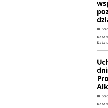
ws
po
dzi
Str
Data 
Data u
Uc
dni
Pr
Alk
Str
Data 