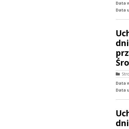
Data 
Data u
Uc
dni
pr
Śro
Str
Data 
Data u
Uc
dni