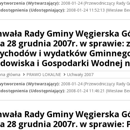
wytworzenia (Wytwarzający):
2008-01-24 (Przewodniczący Rady G
dostępnienia (Udostępniający):
2008-01-24 11:52:13 (Wiesław Be
hwała Rady Gminy Węgierska Gór
a 28 grudnia 2007r. w sprawie:
zychodów i wydatków Gminneg
dowiska i Gospodarki Wodnej n
ona główna
PRAWO LOKALNE
Uchwały 2007
wytworzenia (Wytwarzający):
2008-01-24 (Przewodniczący Rady G
dostępnienia (Udostępniający):
2008-01-24 11:46:21 (Wiesław Be
hwała Rady Gminy Węgierska Gór
a 28 grudnia 2007r. w sprawie: