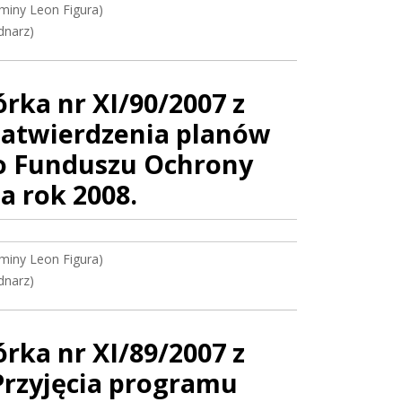
miny Leon Figura)
dnarz)
ka nr XI/90/2007 z
 zatwierdzenia planów
o Funduszu Ochrony
a rok 2008.
miny Leon Figura)
dnarz)
ka nr XI/89/2007 z
 Przyjęcia programu