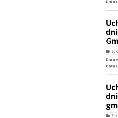
Data u
Uc
dni
Gm
Str
Data 
Data u
Uc
dni
gmi
Str