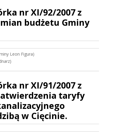
ka nr XI/92/2007 z
 zmian budżetu Gminy
miny Leon Figura)
dnarz)
ka nr XI/91/2007 z
zatwierdzenia taryfy
kanalizacyjnego
dzibą w Cięcinie.