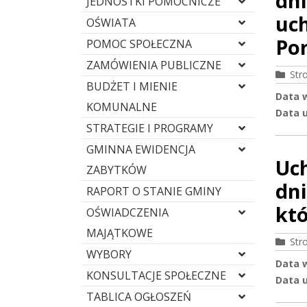
dni
JEDNOSTKI POMOCNICZE
uch
OŚWIATA
Por
POMOC SPOŁECZNA
ZAMÓWIENIA PUBLICZNE
Str
BUDŻET I MIENIE
Data 
KOMUNALNE
Data u
STRATEGIE I PROGRAMY
GMINNA EWIDENCJA
Uc
ZABYTKÓW
dni
RAPORT O STANIE GMINY
kt
OŚWIADCZENIA
MAJĄTKOWE
Str
WYBORY
Data 
KONSULTACJE SPOŁECZNE
Data u
TABLICA OGŁOSZEŃ