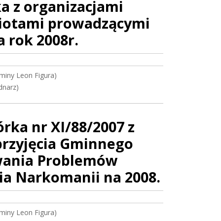
a z organizacjami
iotami prowadzącymi
 rok 2008r.
miny Leon Figura)
dnarz)
ka nr XI/88/2007 z
 przyjęcia Gminnego
ywania Problemów
ia Narkomanii na 2008.
miny Leon Figura)