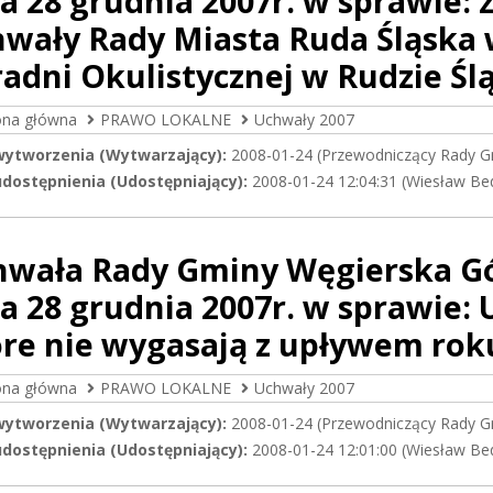
a 28 grudnia 2007r. w sprawie:
wały Rady Miasta Ruda Śląska w
adni Okulistycznej w Rudzie Ślą
ona główna
PRAWO LOKALNE
Uchwały 2007
wytworzenia (Wytwarzający):
2008-01-24 (Przewodniczący Rady G
dostępnienia (Udostępniający):
2008-01-24 12:04:31 (Wiesław Be
hwała Rady Gminy Węgierska Gór
a 28 grudnia 2007r. w sprawie:
óre nie wygasają z upływem rok
ona główna
PRAWO LOKALNE
Uchwały 2007
wytworzenia (Wytwarzający):
2008-01-24 (Przewodniczący Rady G
dostępnienia (Udostępniający):
2008-01-24 12:01:00 (Wiesław Be