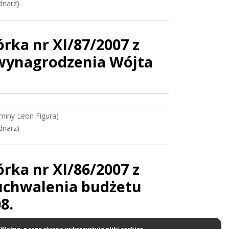
dnarz)
ka nr XI/87/2007 z
 wynagrodzenia Wójta
miny Leon Figura)
dnarz)
ka nr XI/86/2007 z
 uchwalenia budżetu
8.
Ważne: nasze strona wykorzystuje pliki cookies.