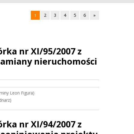
1
2
3
4
5
6
»
ka nr XI/95/2007 z
 zamiany nieruchomości
miny Leon Figura)
dnarz)
ka nr XI/94/2007 z