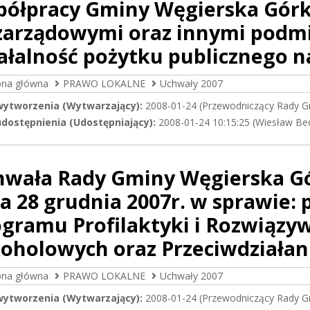
półpracy Gminy Węgierska Górk
zarządowymi oraz innymi podm
ałalność pożytku publicznego na
ona główna
PRAWO LOKALNE
Uchwały 2007
wytworzenia (Wytwarzający):
2008-01-24 (Przewodniczący Rady G
dostępnienia (Udostępniający):
2008-01-24 10:15:25 (Wiesław Be
hwała Rady Gminy Węgierska Gór
a 28 grudnia 2007r. w sprawie:
ogramu Profilaktyki i Rozwiąz
oholowych oraz Przeciwdziałan
ona główna
PRAWO LOKALNE
Uchwały 2007
wytworzenia (Wytwarzający):
2008-01-24 (Przewodniczący Rady G