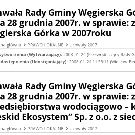
hwała Rady Gminy Węgierska Gór
a 28 grudnia 2007r. w sprawie:
gierska Górka w 2007roku
ona główna
PRAWO LOKALNE
Uchwały 2007
wytworzenia (Wytwarzający):
2008-01-24 (Przewodniczący Rady G
dostępnienia (Udostępniający):
2008-01-24 11:55:11 (Wiesław Be
hwała Rady Gminy Węgierska Gór
a 28 grudnia 2007r. w sprawie: 
zedsiębiorstwa wodociągowo – 
skid Ekosystem” Sp. z o.o. z sie
ona główna
PRAWO LOKALNE
Uchwały 2007