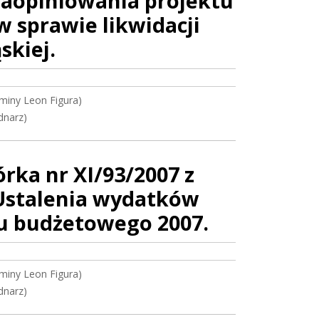
 zaopiniowania projektu
 sprawie likwidacji
skiej.
miny Leon Figura)
dnarz)
ka nr XI/93/2007 z
 Ustalenia wydatków
u budżetowego 2007.
miny Leon Figura)
dnarz)