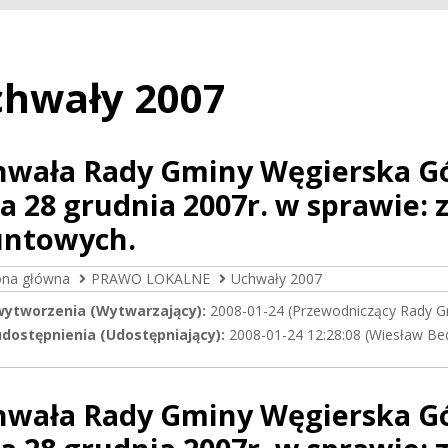
hwały 2007
hwała Rady Gminy Węgierska Gór
a 28 grudnia 2007r. w sprawie:
untowych.
ona główna
PRAWO LOKALNE
Uchwały 2007
wytworzenia (Wytwarzający):
2008-01-24 (Przewodniczący Rady G
dostępnienia (Udostępniający):
2008-01-24 12:28:08 (Wiesław Be
hwała Rady Gminy Węgierska Gór