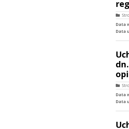
reg
Str
Data 
Data u
Uc
dn.
op
Str
Data 
Data u
Uc