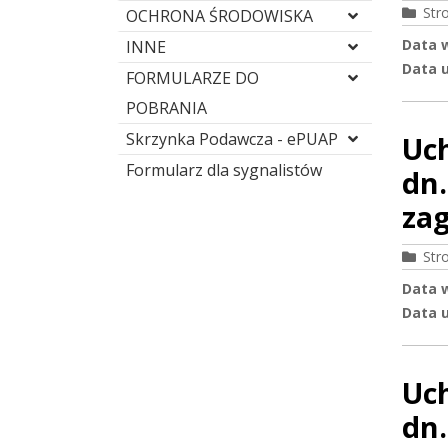
Str
OCHRONA ŚRODOWISKA
Data 
INNE
Data u
FORMULARZE DO
POBRANIA
Skrzynka Podawcza - ePUAP
Uc
Formularz dla sygnalistów
dn.
za
Str
Data 
Data u
Uc
dn.