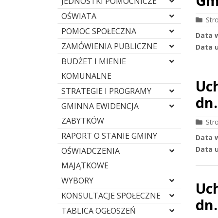
Gm
JEDNOSTKI POMOCNICZE
OŚWIATA
Str
POMOC SPOŁECZNA
Data 
ZAMÓWIENIA PUBLICZNE
Data u
BUDŻET I MIENIE
KOMUNALNE
Uc
STRATEGIE I PROGRAMY
dn.
GMINNA EWIDENCJA
ZABYTKÓW
Str
RAPORT O STANIE GMINY
Data 
Data u
OŚWIADCZENIA
MAJĄTKOWE
WYBORY
Uc
KONSULTACJE SPOŁECZNE
dn.
TABLICA OGŁOSZEŃ