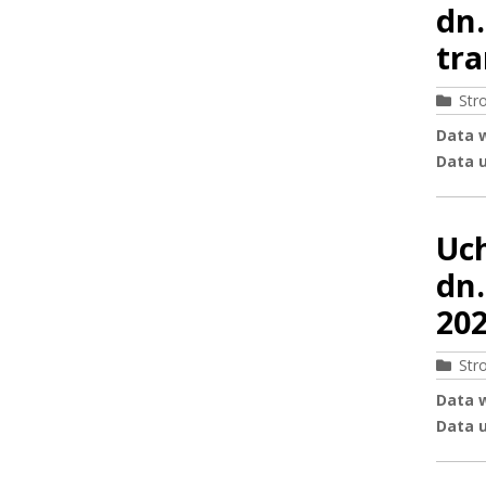
dn.
tra
Str
Data 
Data u
Uc
dn.
202
Str
Data 
Data u