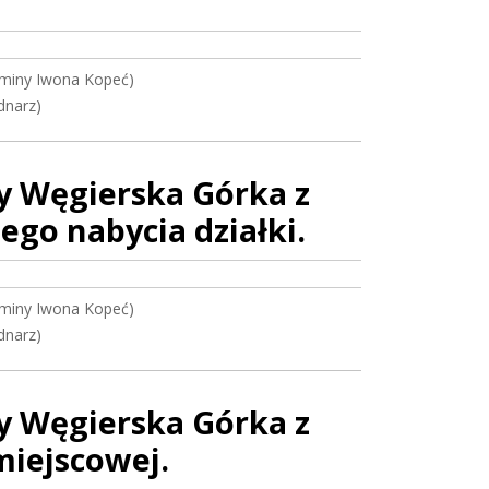
miny Iwona Kopeć)
dnarz)
y Węgierska Górka z
ego nabycia działki.
miny Iwona Kopeć)
dnarz)
y Węgierska Górka z
miejscowej.