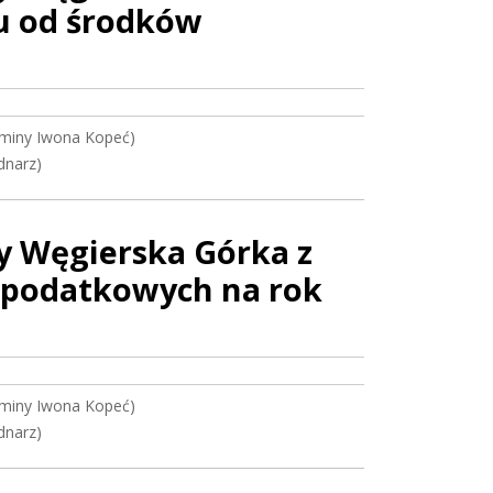
ku od środków
miny Iwona Kopeć)
dnarz)
y Węgierska Górka z
k podatkowych na rok
miny Iwona Kopeć)
dnarz)