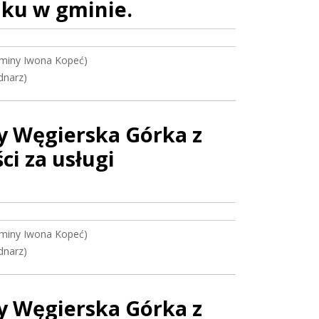
dku w gminie.
miny Iwona Kopeć)
dnarz)
y Węgierska Górka z
ci za usługi
miny Iwona Kopeć)
dnarz)
y Węgierska Górka z