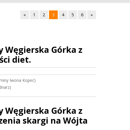
«
1
2
3
4
5
6
»
y Węgierska Górka z
ci diet.
miny Iwona Kopeć)
dnarz)
y Węgierska Górka z
rzenia skargi na Wójta