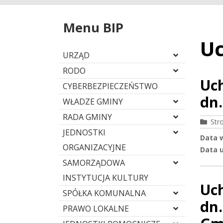
Menu BIP
Uc
URZĄD
RODO
Uc
CYBERBEZPIECZEŃSTWO
dn.
WŁADZE GMINY
RADA GMINY
Str
JEDNOSTKI
Data 
ORGANIZACYJNE
Data u
SAMORZĄDOWA
INSTYTUCJA KULTURY
Uc
SPÓŁKA KOMUNALNA
dn.
PRAWO LOKALNE