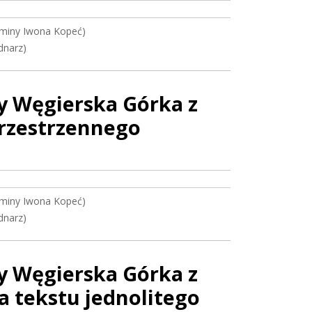
miny Iwona Kopeć)
dnarz)
y Węgierska Górka z
przestrzennego
miny Iwona Kopeć)
dnarz)
y Węgierska Górka z
a tekstu jednolitego