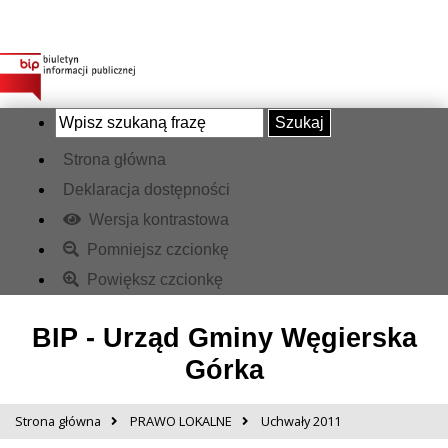
Szukaj
Strona główna
Deklaracja dostępności
Wersja kontrastowa
Pomniejsz czcionkę
Powiększ czcionkę
BIP - Urząd Gminy Węgierska
Górka
Strona główna
PRAWO LOKALNE
Uchwały 2011