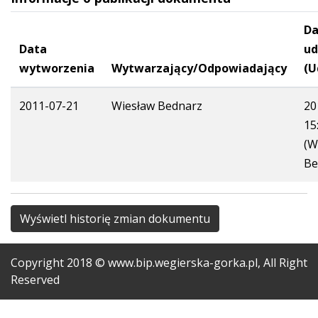
Da
Data
ud
wytworzenia
Wytwarzający/Odpowiadający
(U
2011-07-21
Wiesław Bednarz
20
15
(W
Be
Wyświetl historię zmian dokumentu
Copyright
2018
© www.bip.wegierska-gorka.pl, All Right
Reserved