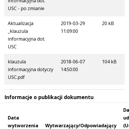
informacyjna dot.
USC - po zmianie
Aktualizacja
2019-03-29
20 kB
_klauzula
11:09:00
informacyjna dot.
USC
klauzula
2018-06-07
104 kB
informacyjna dotyczy
14:50:00
USC.pdf
Informacje o publikacji dokumentu
Da
Data
ud
wytworzenia
Wytwarzający/Odpowiadający
(U