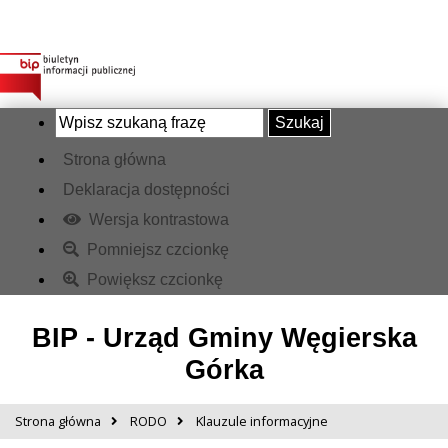
Szukaj
Strona główna
Deklaracja dostępności
Wersja kontrastowa
Pomniejsz czcionkę
Powiększ czcionkę
BIP - Urząd Gminy Węgierska
Górka
Strona główna
RODO
Klauzule informacyjne