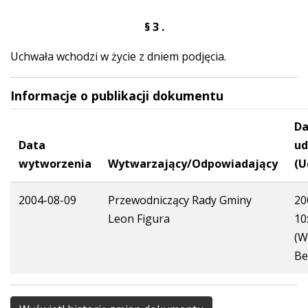
§ 3 .
Uchwała wchodzi w życie z dniem podjęcia.
Informacje o publikacji dokumentu
Da
Data
ud
wytworzenia
Wytwarzający/Odpowiadający
(U
2004-08-09
Przewodniczący Rady Gminy
20
Leon Figura
10
(W
Be