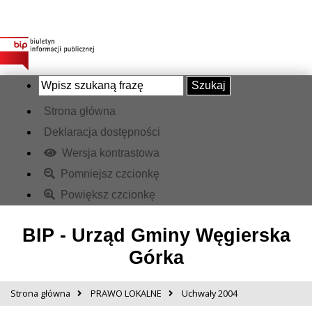
Szukaj
Strona główna
Deklaracja dostępności
Wersja kontrastowa
Pomniejsz czcionkę
Powiększ czcionkę
BIP - Urząd Gminy Węgierska
Górka
Strona główna
PRAWO LOKALNE
Uchwały 2004