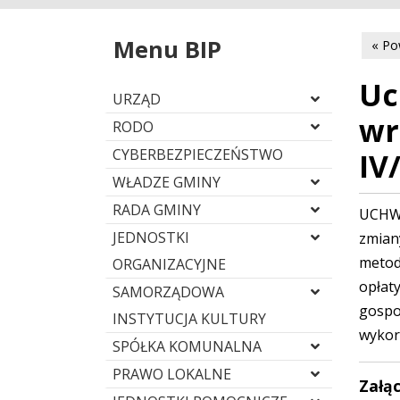
Menu BIP
« Po
Uc
URZĄD
wr
RODO
CYBERBEZPIECZEŃSTWO
IV
WŁADZE GMINY
RADA GMINY
UCHWA
JEDNOSTKI
zmian
metod
ORGANIZACYJNE
opłat
SAMORZĄDOWA
gosp
INSTYTUCJA KULTURY
wykor
SPÓŁKA KOMUNALNA
PRAWO LOKALNE
Załąc