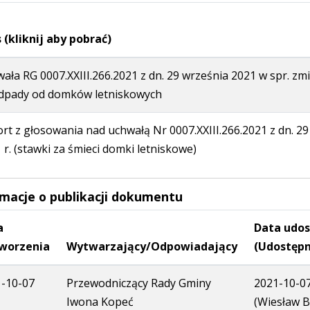
 (kliknij aby pobrać)
ała RG 0007.XXIII.266.2021 z dn. 29 września 2021 w spr. zm
dpady od domków letniskowych
rt z głosowania nad uchwałą Nr 0007.XXIII.266.2021 z dn. 2
 r. (stawki za śmieci domki letniskowe)
rmacje o publikacji dokumentu
a
Data udos
worzenia
Wytwarzający/Odpowiadający
(Udostępn
-10-07
Przewodniczący Rady Gminy
2021-10-07
Iwona Kopeć
(Wiesław 