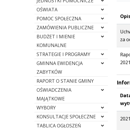
JEDNOSTKI POMOCNICZE
OŚWIATA
Opis
POMOC SPOŁECZNA
ZAMÓWIENIA PUBLICZNE
Uchw
BUDŻET I MIENIE
za o
KOMUNALNE
STRATEGIE I PROGRAMY
Rapo
2021
GMINNA EWIDENCJA
ZABYTKÓW
RAPORT O STANIE GMINY
Info
OŚWIADCZENIA
Dat
MAJĄTKOWE
wyt
WYBORY
KONSULTACJE SPOŁECZNE
2021
TABLICA OGŁOSZEŃ