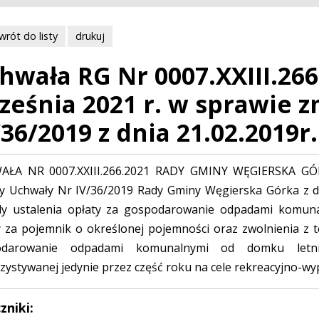
wrót do listy
drukuj
hwała RG Nr 0007.XXIII.266
ześnia 2021 r. w sprawie 
/36/2019 z dnia 21.02.2019r.
ŁA NR 0007.XXIII.266.2021 RADY GMINY WĘGIERSKA GÓRK
y Uchwały Nr IV/36/2019 Rady Gminy Węgierska Górka z d
y ustalenia opłaty za gospodarowanie odpadami komunaln
y za pojemnik o określonej pojemności oraz zwolnienia z te
odarowanie odpadami komunalnymi od domku letni
zystywanej jedynie przez część roku na cele rekreacyjno-
zniki: