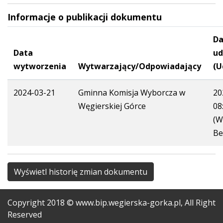
Informacje o publikacji dokumentu
Da
Data
ud
wytworzenia
Wytwarzający/Odpowiadający
(U
2024-03-21
Gminna Komisja Wyborcza w
20
Węgierskiej Górce
08
(W
Be
Wyświetl historię zmian dokumentu
Copyright
2018
© www.bip.wegierska-gorka.pl, All Right
Reserved