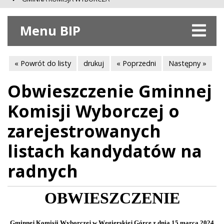
Menu BIP
« Powrót do listy
drukuj
« Poprzedni
Następny »
Obwieszczenie Gminnej
Komisji Wyborczej o
zarejestrowanych
listach kandydatów na
radnych
OBWIESZCZENIE
Gminnej Komisji Wyborczej w Węgierskiej Górce z dnia 15 marca 2024