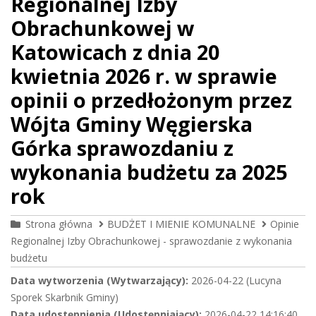
Regionalnej Izby
Obrachunkowej w
Katowicach z dnia 20
kwietnia 2026 r. w sprawie
opinii o przedłożonym przez
Wójta Gminy Węgierska
Górka sprawozdaniu z
wykonania budżetu za 2025
rok
Strona główna
BUDŻET I MIENIE KOMUNALNE
Opinie
Regionalnej Izby Obrachunkowej - sprawozdanie z wykonania
budżetu
Data wytworzenia (Wytwarzający):
2026-04-22 (Lucyna
Sporek Skarbnik Gminy)
Data udostępnienia (Udostępniający):
2026-04-22 14:16:40