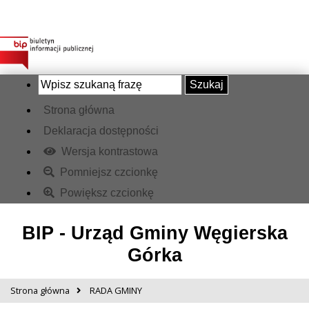
Szukaj
Strona główna
Deklaracja dostępności
Wersja kontrastowa
Pomniejsz czcionkę
Powiększ czcionkę
BIP - Urząd Gminy Węgierska
Górka
Strona główna
RADA GMINY