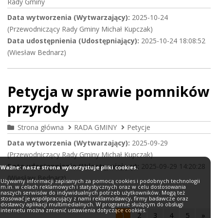
Rady Gminy
Data wytworzenia (Wytwarzający):
2025-10-24
(Przewodniczący Rady Gminy Michał Kupczak)
Data udostępnienia (Udostępniający):
2025-10-24 18:08:52
(Wiesław Bednarz)
Petycja w sprawie pomników
przyrody
Strona główna
RADA GMINY
Petycje
Data wytworzenia (Wytwarzający):
2025-09-29
(Przewodniczący Rady Gminy Michał Kupczak)
Data udostępnienia (Udostępniający):
2025-09-29 14:20:28
Ważne: nasze strona wykorzystuje pliki cookies.
(Wiesław Bednarz)
Używamy informacji zapisanych za pomocą cookies i podobnych technologii
m.in. w celach reklamowych i statystycznych oraz w celu dostosowania
naszych serwisów do indywidualnych potrzeb użytkowników. Mogą też
stosować je współpracujący z nami reklamodawcy, firmy badawcze oraz
dostawcy aplikacji multimedialnych. W programie służącym do obsługi
internetu można zmienić ustawienia dotyczące cookies.
1
2
3
4
5
»