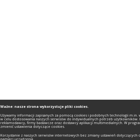
Ważne: nasze strona wykorzystuje pliki cookies.
Używamy informacji zapisanych za pomocą cookies i podobnych technologii m.in. 
w celu dostosowania naszych serwisów do indywidualnych potrzeb użytkowników. 
reklamodawcy, firmy badawcze oraz dostawcy aplikacji multimedialnych. W progra
zmienić ustawienia dotyczące cookies.
Korzystanie z naszych serwisów internetowych bez zmiany ustawień dotyczących c
pamięci urządzenia.