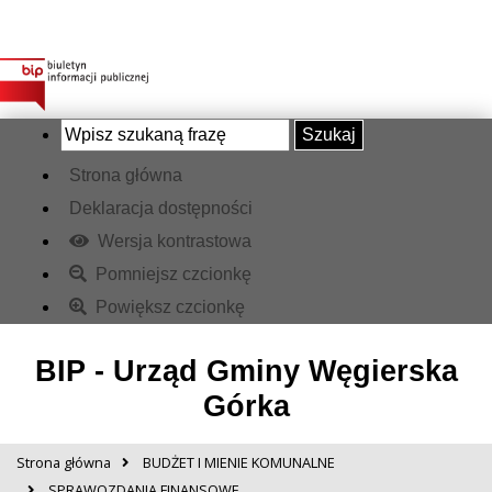
Szukaj
Strona główna
Deklaracja dostępności
Wersja kontrastowa
Pomniejsz czcionkę
Powiększ czcionkę
BIP - Urząd Gminy Węgierska
Górka
Strona główna
BUDŻET I MIENIE KOMUNALNE
SPRAWOZDANIA FINANSOWE