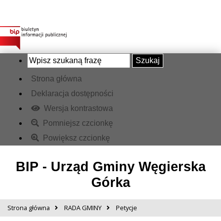
Szukaj
Strona główna
Deklaracja dostępności
Wersja kontrastowa
Pomniejsz czcionkę
Powiększ czcionkę
BIP - Urząd Gminy Węgierska
Górka
Strona główna
RADA GMINY
Petycje