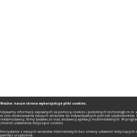
Ważne: nasze strona wykorzystuje pliki cookies.
Używamy informacji zapisanych za pomocą cookies i podobnych technologii m.in. 
w celu dostosowania naszych serwisów do indywidualnych potrzeb użytkowników. 
reklamodawcy, firmy badawcze oraz dostawcy aplikacji multimedialnych. W progra
zmienić ustawienia dotyczące cookies.
Korzystanie z naszych serwisów internetowych bez zmiany ustawień dotyczących c
pamięci urządzenia.