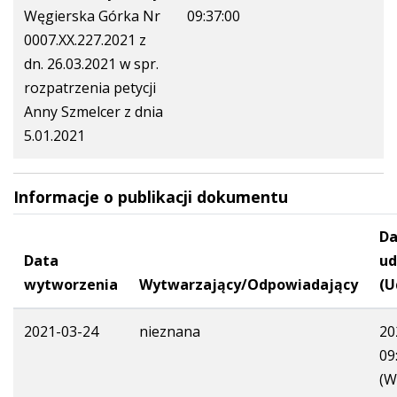
Węgierska Górka Nr
09:37:00
0007.XX.227.2021 z
dn. 26.03.2021 w spr.
rozpatrzenia petycji
Anny Szmelcer z dnia
5.01.2021
Informacje o publikacji dokumentu
Da
Data
ud
wytworzenia
Wytwarzający/Odpowiadający
(U
2021-03-24
nieznana
20
09
(W