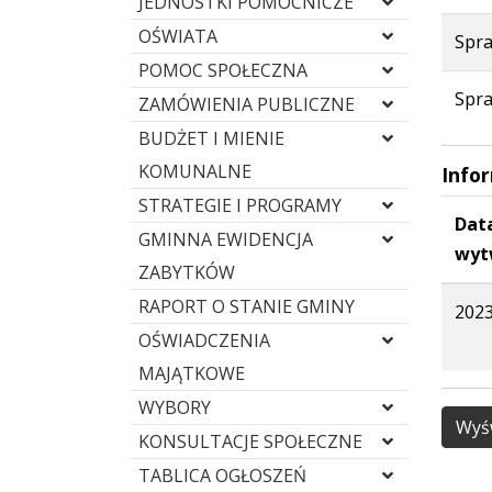
JEDNOSTKI POMOCNICZE
OŚWIATA
Spra
POMOC SPOŁECZNA
Spra
ZAMÓWIENIA PUBLICZNE
BUDŻET I MIENIE
KOMUNALNE
Info
STRATEGIE I PROGRAMY
Dat
GMINNA EWIDENCJA
wyt
ZABYTKÓW
RAPORT O STANIE GMINY
2023
OŚWIADCZENIA
MAJĄTKOWE
WYBORY
Wyśw
KONSULTACJE SPOŁECZNE
TABLICA OGŁOSZEŃ