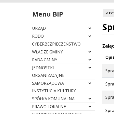
Menu BIP
« Po
Sp
URZĄD
RODO
CYBERBEZPIECZEŃSTWO
Załąc
WŁADZE GMINY
Opis
RADA GMINY
JEDNOSTKI
Spra
ORGANIZACYJNE
SAMORZĄDOWA
Spra
INSTYTUCJA KULTURY
Spra
SPÓŁKA KOMUNALNA
PRAWO LOKALNE
Spra